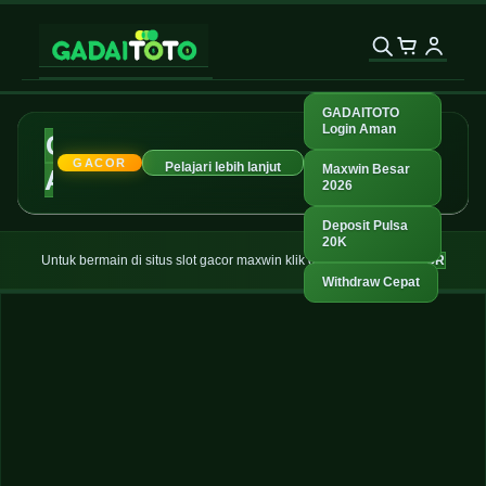
Slot Gacor Hari
Ini
GADAITOTO
Login Aman
G
GACOR
Pelajari lebih lanjut
Maxwin Besar
A
2026
D
Deposit Pulsa
A
20K
Untuk bermain di situs slot gacor maxwin klik disini >>
LINK GACOR
I
Withdraw Cepat
T
O
T
O